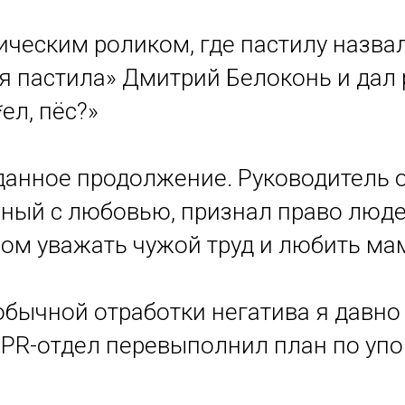
ческим роликом, где пастилу назвал
я пастила» Дмитрий Белоконь и дал
*ел, пёс?»
нное продолжение. Руководитель о
нный с любовью, признал право люде
м уважать чужой труд и любить ма
обычной отработки негатива я давно 
 PR-отдел перевыполнил план по уп