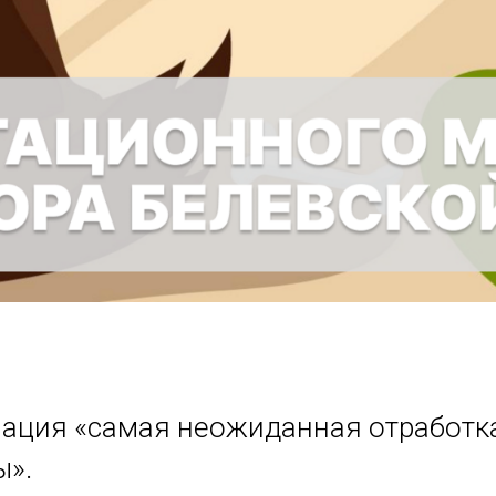
ция «самая неожиданная отработка н
ы».