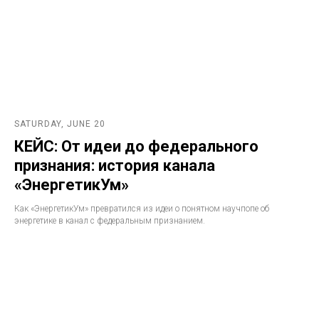
SATURDAY, JUNE 20
КЕЙС: От идеи до федерального
признания: история канала
«ЭнергетикУм»
Как «ЭнергетикУм» превратился из идеи о понятном научпопе об
энергетике в канал с федеральным признанием.