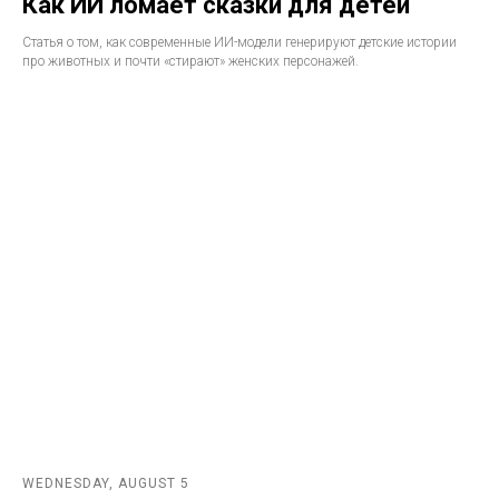
Как ИИ ломает сказки для детей
Статья о том, как современные ИИ-модели генерируют детские истории
про животных и почти «стирают» женских персонажей.
WEDNESDAY, AUGUST 5