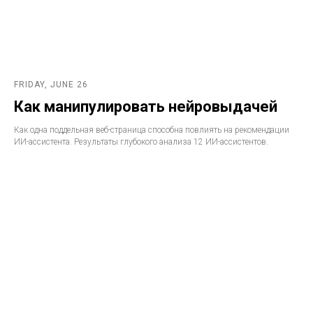
FRIDAY, JUNE 26
Как манипулировать нейровыдачей
Как одна поддельная веб-страница способна повлиять на рекомендации
ИИ-ассистента. Результаты глубокого анализа 12 ИИ-ассистентов.