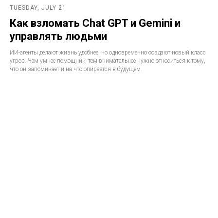
TUESDAY, JULY 21
Как взломать Chat GPT и Gemini и
управлять людьми
ИИ-агенты делают жизнь удобнее, но одновременно создают новый класс
угроз. Чем умнее помощник, тем внимательнее нужно относиться к тому,
что он запоминает и на что опирается в будущем.