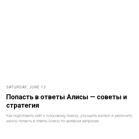
SATURDAY, JUNE 13
Попасть в ответы Алисы — советы и
стратегия
Как подготовить сайт к голосовому поиску, улучшить контент и увеличить
шансы попасть в ответы Алисы по целевым запросам.