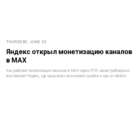
THURSDAY, JUNE 25
Яндекс открыл монетизацию каналов
в MAX
Как работает монетизация каналов в MAX через РСЯ, какие требования
выставляет Яндекс, где чаще всего возникают ошибки и как их обойти.