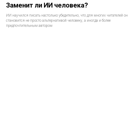
Заменит ли ИИ человека?
ИИ научился писать настолько убедительно, что для многих читателей он
становится не просто альтернативой человеку, а иногда и более
предпочтительным автором