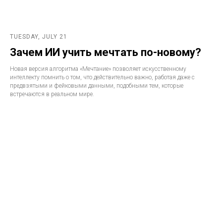
TUESDAY, JULY 21
Зачем ИИ учить мечтать по-новому?
Новая версия алгоритма «Мечтание» позволяет искусственному
интеллекту помнить о том, что действительно важно, работая даже с
предвзятыми и фейковыми данными, подобными тем, которые
встречаются в реальном мире.