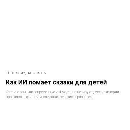
THURSDAY, AUGUST 6
Как ИИ ломает сказки для детей
Статья о том, как современные ИИ-модели генерируют детские истории
про животных и почти «стирают» женских персонажей.