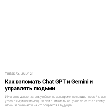
TUESDAY, JULY 21
Как взломать Chat GPT и Gemini и
управлять людьми
ИИ-агенты делают жизнь удобнее, но одновременно создают новый класс
угроз. Чем умнее помощник, тем внимательнее нужно относиться к тому,
что он запоминает и на что опирается в будущем.