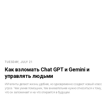
TUESDAY, JULY 21
Как взломать Chat GPT и Gemini и
управлять людьми
ИИ-агенты делают жизнь удобнее, но одновременно создают новый класс
угроз. Чем умнее помощник, тем внимательнее нужно относиться к тому,
что он запоминает и на что опирается в будущем.