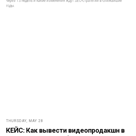
через 13 недель и какие изменения ждут SEO-стратегии в ближайшие
годы.
THURSDAY, MAY 28
КЕЙС: Как вывести видеопродакшн в