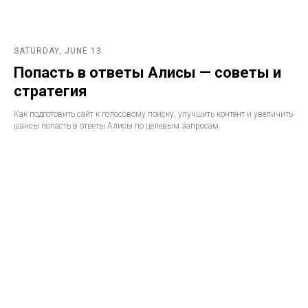
SATURDAY, JUNE 13
Попасть в ответы Алисы — советы и
стратегия
Как подготовить сайт к голосовому поиску, улучшить контент и увеличить
шансы попасть в ответы Алисы по целевым запросам.