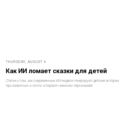
THURSDAY, AUGUST 6
Как ИИ ломает сказки для детей
Статья о том, как современные ИИ-модели генерируют детские истории
про животных и почти «стирают» женских персонажей.