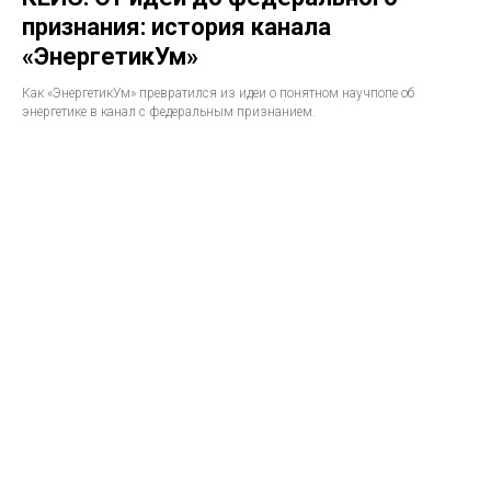
признания: история канала
«ЭнергетикУм»
Как «ЭнергетикУм» превратился из идеи о понятном научпопе об
энергетике в канал с федеральным признанием.