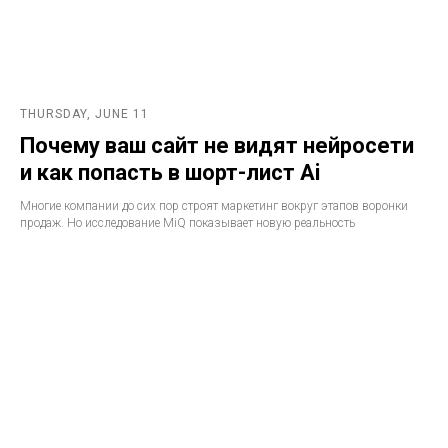
THURSDAY, JUNE 11
Почему ваш сайт не видят нейросети
и как попасть в шорт-лист Ai
Многие компании до сих пор строят маркетинг вокруг этапов воронки
продаж. Но исследование MiQ показывает новую реальность