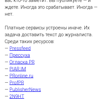
вас кто-то заметит. Вы публикуете — и
ждете. Иногда это срабатывает. Иногда —
нет.
Платные сервисы устроены иначе. Их
задача доставить текст до журналиста.
Среди таких ресурсов:
—
Pressfeed
—
Прессуха
—
Огласка PR
—
PIAR.IM
—
PRonline.ru
—
ProfPR
—
PublisherNews
—
2N9HT