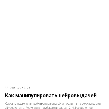
FRIDAY, JUNE 26
Как манипулировать нейровыдачей
Как одна поддельная веб-страница способна повлиять на рекомендации
ИИ-ассистента. Результаты глубокого анализа 12 ИИ-ассистентов.