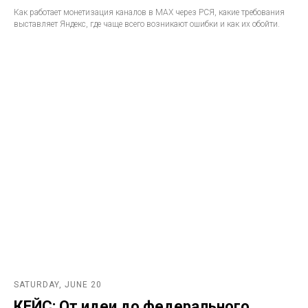
Как работает монетизация каналов в MAX через РСЯ, какие требования
выставляет Яндекс, где чаще всего возникают ошибки и как их обойти.
SATURDAY, JUNE 20
КЕЙС: От идеи до федерального