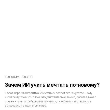
TUESDAY, JULY 21
Зачем ИИ учить мечтать по-новому?
Новая версия алгоритма «Мечтание» позволяет искусственному
интеллекту помнить о том, что действительно важно, работая даже с
предвзятыми и фейковыми данными, подобными тем, которые
встречаются в реальном мире.