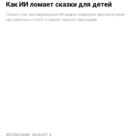
Как ИИ ломает сказки для детей
Статья о том, как современные ИИ-модели генерируют детские истории
про животных и почти «стирают» женских персонажей.
WEDNESDAY, AUGUST 5