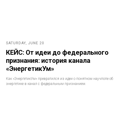
SATURDAY, JUNE 20
КЕЙС: От идеи до федерального
признания: история канала
«ЭнергетикУм»
Как «ЭнергетикУм» превратился из идеи о понятном научпопе об
энергетике в канал с федеральным признанием.