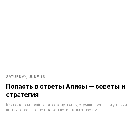
SATURDAY, JUNE 13
Попасть в ответы Алисы — советы и
стратегия
Как подготовить сайт к голосовому поиску, улучшить контент и увеличить
шансы попасть в ответы Алисы по целевым запросам.