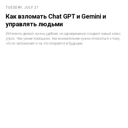
TUESDAY, JULY 21
Как взломать Chat GPT и Gemini и
управлять людьми
ИИ-агенты делают жизнь удобнее, но одновременно создают новый класс
угроз. Чем умнее помощник, тем внимательнее нужно относиться к тому,
что он запоминает и на что опирается в будущем.