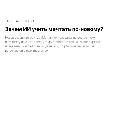
TUESDAY, JULY 21
Зачем ИИ учить мечтать по-новому?
Новая версия алгоритма «Мечтание» позволяет искусственному
интеллекту помнить о том, что действительно важно, работая даже с
предвзятыми и фейковыми данными, подобными тем, которые
встречаются в реальном мире.