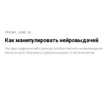
FRIDAY, JUNE 26
Как манипулировать нейровыдачей
Как одна поддельная веб-страница способна повлиять на рекомендации
ИИ-ассистента. Результаты глубокого анализа 12 ИИ-ассистентов.