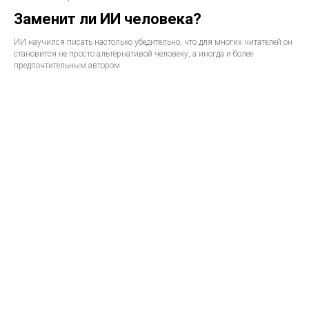
Заменит ли ИИ человека?
ИИ научился писать настолько убедительно, что для многих читателей он
становится не просто альтернативой человеку, а иногда и более
предпочтительным автором