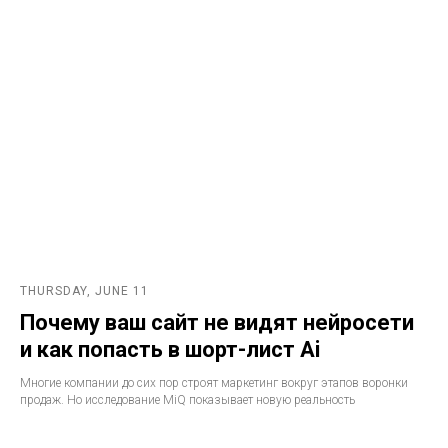
THURSDAY, JUNE 11
Почему ваш сайт не видят нейросети
и как попасть в шорт-лист Ai
Многие компании до сих пор строят маркетинг вокруг этапов воронки
продаж. Но исследование MiQ показывает новую реальность