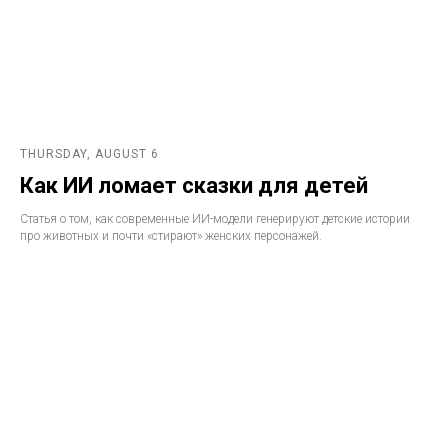
THURSDAY, AUGUST 6
Как ИИ ломает сказки для детей
Статья о том, как современные ИИ-модели генерируют детские истории
про животных и почти «стирают» женских персонажей.