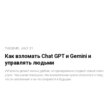
TUESDAY, JULY 21
Как взломать Chat GPT и Gemini и
управлять людьми
ИИ-агенты делают жизнь удобнее, но одновременно создают новый класс
угроз. Чем умнее помощник, тем внимательнее нужно относиться к тому,
что он запоминает и на что опирается в будущем.