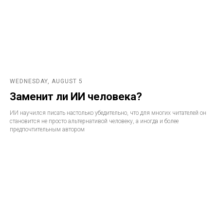
WEDNESDAY, AUGUST 5
Заменит ли ИИ человека?
ИИ научился писать настолько убедительно, что для многих читателей он
становится не просто альтернативой человеку, а иногда и более
предпочтительным автором